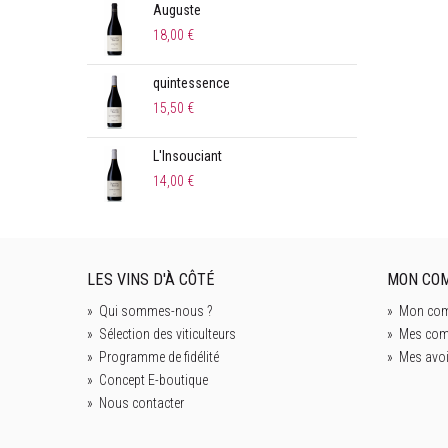
Auguste
Orig
Plats méditerranéens
(3)
18,00 €
13,8
Plats Traditionnels de nos Régions
(2)
Plats épicés
(2)
quintessence
Gur
Poisson
(2)
15,50 €
13,0
Poisson de rivière
(1)
L'Insouciant
Loo
Repas froid
(22)
14,00 €
14,0
Salade froide
(4)
Sardines grillées
(1)
Sushi
(2)
LES VINS D'À CÔTÉ
MON CO
Tapas
(1)
»
Qui sommes-nous ?
»
Mon com
Thon à la coriandre
(1)
»
Sélection des viticulteurs
»
Mes co
Tomates mozzarella
(2)
»
Programme de fidélité
»
Mes avoi
Tourte à la viande
(1)
»
Concept E-boutique
»
Nous contacter
Tête de veau
(1)
Viande rouge
(30)