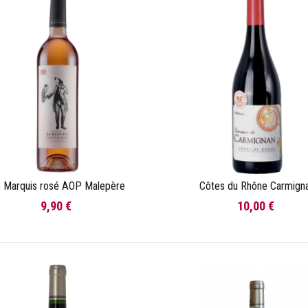
 Marquis rosé AOP Malepère
Côtes du Rhône Carmign
Ajouter au panier
Ajouter au panier
9,90 €
10,00 €