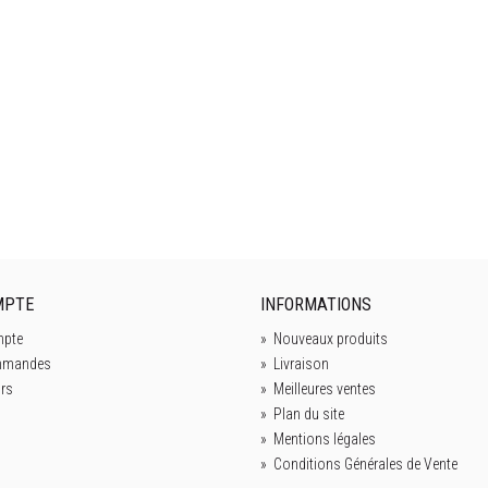
ines
0 €
u
0 €
ping
0 €
MPTE
INFORMATIONS
pte
»
Nouveaux produits
mmandes
»
Livraison
rs
»
Meilleures ventes
»
Plan du site
»
Mentions légales
»
Conditions Générales de Vente