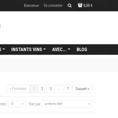
Bienvenue
Se connecter
0,00 €
S
INSTANTS VINS
AVEC...
BLOG
«
Précédent
1
2
3
...
7
Suivant
»
trer
12
Trier par
Le moins cher