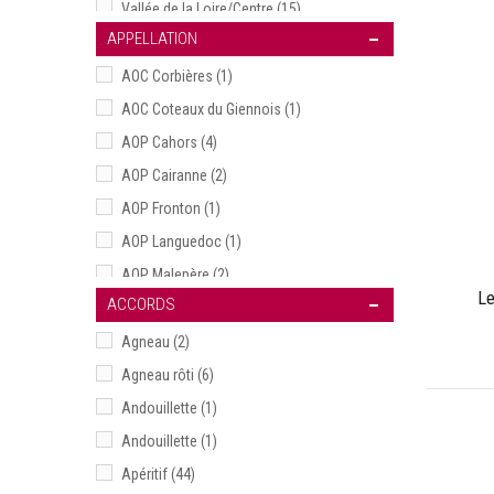
Vallée de la Loire/Centre
(15)
APPELLATION
Vallée du Rhône
(19)
AOC Corbières
(1)
AOC Coteaux du Giennois
(1)
AOP Cahors
(4)
AOP Cairanne
(2)
AOP Fronton
(1)
AOP Languedoc
(1)
AOP Malepère
(2)
Le
ACCORDS
AOP Rasteau
(2)
Beaujolais
(1)
Agneau
(2)
Bergerac
(1)
Agneau rôti
(6)
Bergerac Rosé
(1)
Andouillette
(1)
Bordeaux Clairet
(1)
Andouillette
(1)
Bordeaux rosé
(2)
Apéritif
(44)