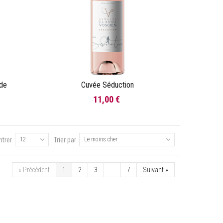
ide
Cuvée Séduction
Ajouter au panier
11,00 €
trer
12
Trier par
Le moins cher
«
Précédent
1
2
3
...
7
Suivant
»