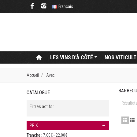
Français
LES VINS D'À CÔTÉ
NOS VITICUL
Accueil
Avec
BARBEC
CATALOGUE
Résultats
Filtres actifs :
PRIX
Tranche :
7,00€ - 22,00€