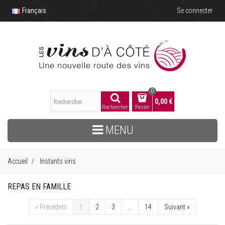
Français
Se connecter
0
0,00 €
Rechercher
Panier
MENU
Accueil
Instants vins
REPAS EN FAMILLE
«
Précédent
1
2
3
...
14
Suivant
»