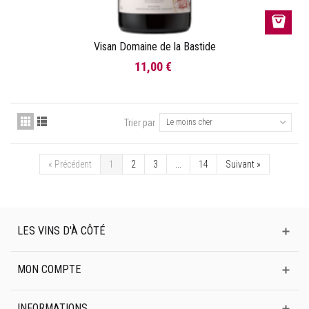
Visan Domaine de la Bastide
11,00 €
Trier par
Le moins cher
«
Précédent
1
2
3
...
14
Suivant
»
LES VINS D'À CÔTÉ
MON COMPTE
INFORMATIONS