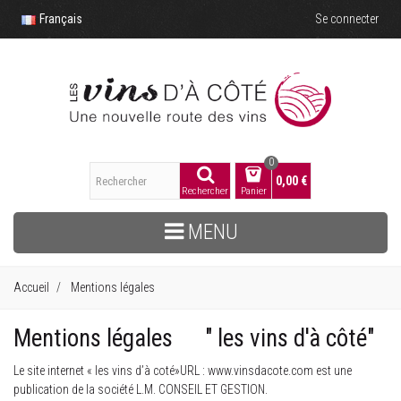
Français
Se connecter
0
0,00 €
Rechercher
Panier
MENU
Accueil
Mentions légales
Mentions légales " les vins d'à côté"
Le site internet « les vins d’à coté»URL :
www.vinsdacote.com
est une
publication de la société L.M. CONSEIL ET GESTION.