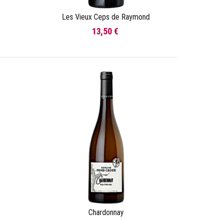
Les Vieux Ceps de Raymond
Ajouter au panier
13,50 €
Chardonnay
Ajouter au panier