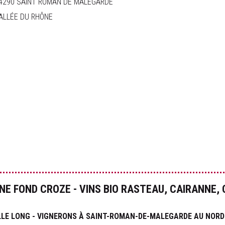
4290 SAINT ROMAN DE MALEGARDE
ages oubliés MADIVIN & Yves
ALLÉE DU RHÔNE
0 €
uste
0 €
ntessence
0 €
souciant
0 €
NE FOND CROZE - VINS BIO RASTEAU, CAIRANNE, 
e fil
0 €
LLE LONG - VIGNERONS À SAINT-ROMAN-DE-MALEGARDE AU NORD