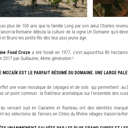
uis plus de 100 ans que la famille Long par son aïeul Charles revenu 
aison-la-Romaine débuta la culture de la vigne.Un Domaine qu'il déve
l et Bruno les petits-fils dès leur plus jeune âge.
ine Fond Croze
a été fondé en 1977, c'est aujourd'hui 80 hectares 
en 2017 par Guillaume, 4ème génération !
E MOZAÏK EST LE PARFAIT RÉSUMÉ DU DOMAINE. UNE LARGE PALE
effet une vraie mosaïque de cépages et de sols qui permettent au Do
is un point commun : la fraîcheur aromatique sur l'ensemble des cuv
 du versant sud en Cairanne et Rasteau ont des identités marqué
 les sélections de Terroirs en Côtes du Rhône villages Vaison-la-Roma