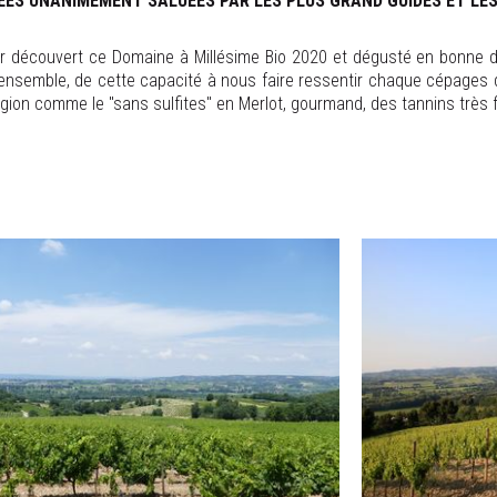
ÉES UNANIMEMENT SALUÉES PAR LES PLUS GRAND GUIDES ET LE
r découvert ce Domaine à Millésime Bio 2020 et dégusté en bonne di
'ensemble, de cette capacité à nous faire ressentir chaque cépages
égion comme le "sans sulfites" en Merlot, gourmand, des tannins très f