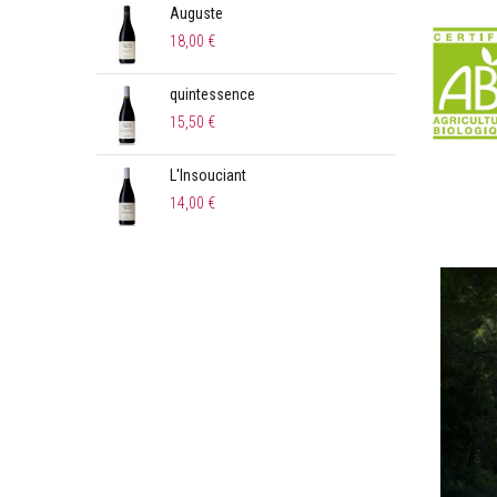
Auguste
Orig
18,00 €
13,8
quintessence
Gur
15,50 €
13,0
L'Insouciant
Loo
14,00 €
14,0