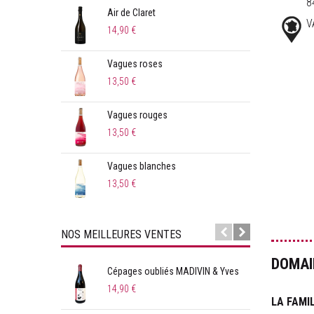
8
Air de Claret
Cép
V
14,90 €
14,9
Vagues roses
Aug
13,50 €
18,0
Vagues rouges
qui
13,50 €
15,5
Vagues blanches
L'In
13,50 €
14,0
NOS MEILLEURES VENTES
DOMAI
Cépages oubliés MADIVIN & Yves
Sur l
14,90 €
15,0
LA FAMI