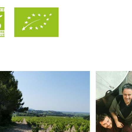
ines
0 €
u
0 €
ping
0 €