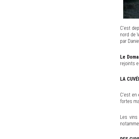
C'est dep
nord de V
par Danie
Le Doma
rejoints 
LA CUVÉ
C'est en 
fortes ma
Les vins
notamment